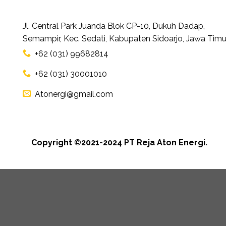
Jl. Central Park Juanda Blok CP-10, Dukuh Dadap,
Semampir, Kec. Sedati, Kabupaten Sidoarjo, Jawa Timu
+62 (031) 99682814
+62 (031) 30001010
Atonergi@gmail.com
Copyright ©2021-2024 PT Reja Aton Energi.