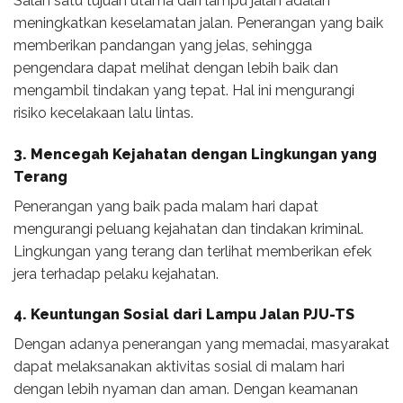
Salah satu tujuan utama dari lampu jalan adalah
meningkatkan keselamatan jalan. Penerangan yang baik
memberikan pandangan yang jelas, sehingga
pengendara dapat melihat dengan lebih baik dan
mengambil tindakan yang tepat. Hal ini mengurangi
risiko kecelakaan lalu lintas.
3. Mencegah Kejahatan dengan Lingkungan yang
Terang
Penerangan yang baik pada malam hari dapat
mengurangi peluang kejahatan dan tindakan kriminal.
Lingkungan yang terang dan terlihat memberikan efek
jera terhadap pelaku kejahatan.
4. Keuntungan Sosial dari Lampu Jalan PJU-TS
Dengan adanya penerangan yang memadai, masyarakat
dapat melaksanakan aktivitas sosial di malam hari
dengan lebih nyaman dan aman. Dengan keamanan