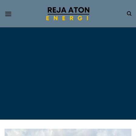
Informasi
Terkini
Energi
Terbarukan
Tentang Pompa Air
Tenaga Surya dan PLTS
Atap