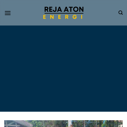
Informasi
Terkini
Energi
Terbarukan
Tentang Pompa Air
Tenaga Surya dan PLTS
Atap