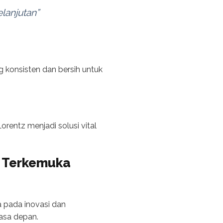
lanjutan”
 konsisten dan bersih untuk
rentz menjadi solusi vital
a Terkemuka
a pada inovasi dan
asa depan.