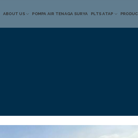
ABOUT US
POMPA AIR TENAGA SURYA
PLTS ATAP
PRODU
Informasi Terkini
Energi Terbarukan
 Pompa Air Tenaga S
PLTS Atap