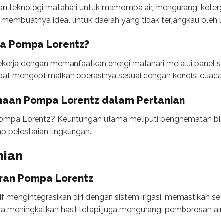
 teknologi matahari untuk memompa air, mengurangi kete
 membuatnya ideal untuk daerah yang tidak terjangkau oleh lis
ja Pompa Lorentz?
erja dengan memanfaatkan energi matahari melalui panel su
at mengoptimalkan operasinya sesuai dengan kondisi cuaca 
aan Pompa Lorentz dalam Pertanian
pompa Lorentz? Keuntungan utama meliputi penghematan biay
ap pelestarian lingkungan.
nian
eran Pompa Lorentz
 mengintegrasikan diri dengan sistem irigasi, memastikan set
nya meningkatkan hasil tetapi juga mengurangi pemborosan air