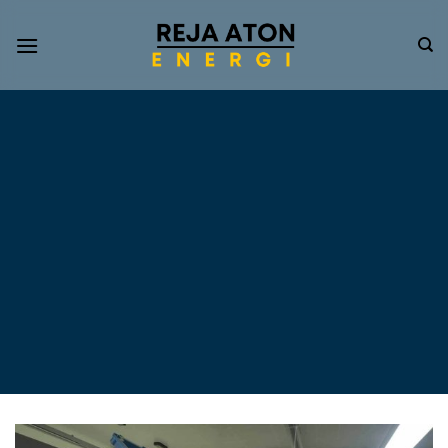
Informasi
Terkini
Energi
Terbarukan
Tentang Pompa Air
Tenaga Surya dan PLTS
Atap