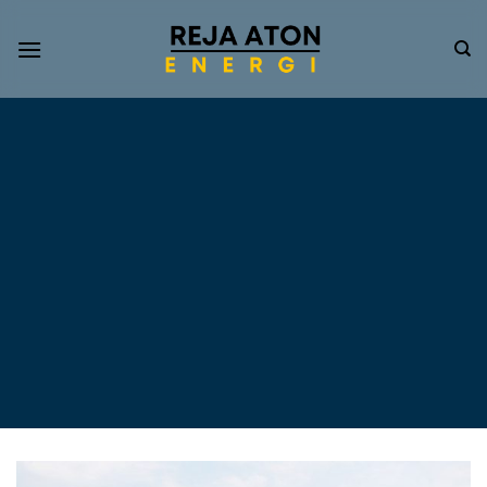
Informasi
Terkini
Energi
Terbarukan
Tentang Pompa Air
Tenaga Surya dan PLTS
Atap