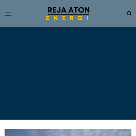
Informasi
Terkini
Energi
Terbarukan
Tentang Pompa Air
Tenaga Surya dan PLTS
Atap