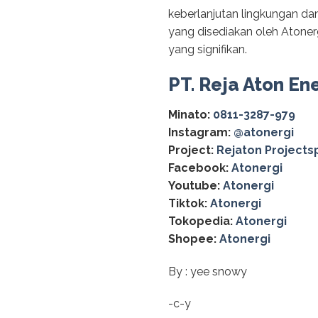
keberlanjutan lingkungan da
yang disediakan oleh Atonerg
yang signifikan.
PT. Reja Aton En
Minato:
0811-3287-979
Instagram:
@‌atonergi
Project:
Rejaton Projects
Facebook:
Atonergi
Youtube:
Atonergi
Tiktok:
Atonergi
Tokopedia:
Atonergi
Shopee:
Atonergi
By : yee snowy
-c-y