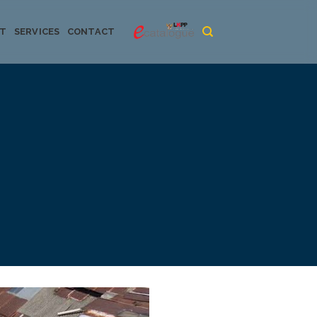
CT
SERVICES
CONTACT
urya dan