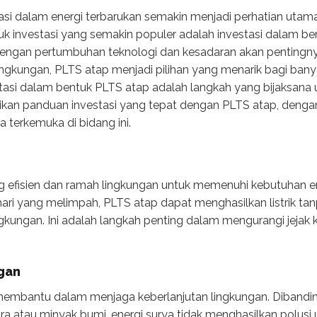
tasi dalam energi terbarukan semakin menjadi perhatian utam
uk investasi yang semakin populer adalah investasi dalam b
 Dengan pertumbuhan teknologi dan kesadaran akan pentingny
gkungan, PLTS atap menjadi pilihan yang menarik bagi banyak
asi dalam bentuk PLTS atap adalah langkah yang bijaksana
rikan panduan investasi yang tepat dengan PLTS atap, denga
 terkemuka di bidang ini.
g efisien dan ramah lingkungan untuk memenuhi kebutuhan e
ri yang melimpah, PLTS atap dapat menghasilkan listrik ta
kungan. Ini adalah langkah penting dalam mengurangi jejak 
gan
membantu dalam menjaga keberlanjutan lingkungan. Dibandi
ra atau minyak bumi, energi surya tidak menghasilkan polusi