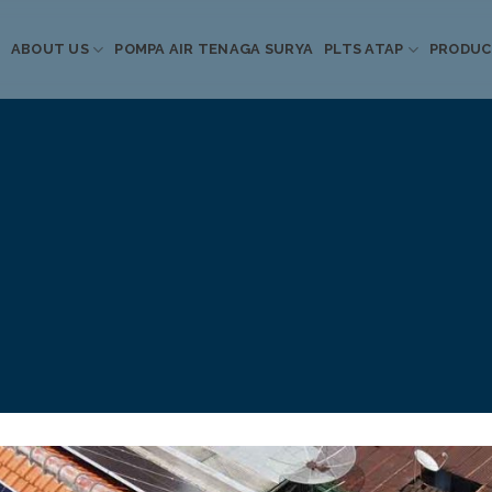
ABOUT US
POMPA AIR TENAGA SURYA
PLTS ATAP
PRODU
Informasi Terkini
Energi Terbarukan
 Pompa Air Tenaga S
PLTS Atap