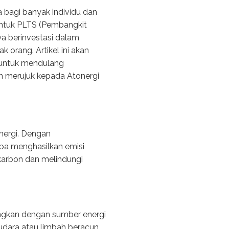
a bagi banyak individu dan
entuk PLTS (Pembangkit
a berinvestasi dalam
 orang. Artikel ini akan
 untuk mendulang
n merujuk kepada Atonergi
nergi. Dengan
npa menghasilkan emisi
karbon dan melindungi
ngkan dengan sumber energi
 udara atau limbah beracun.