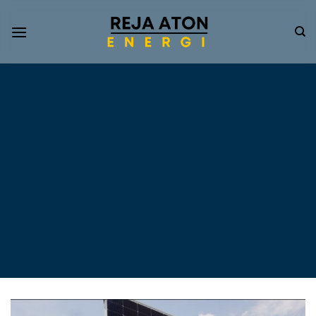
Informasi
Terkini
Energi
Terbarukan
Tentang Pompa Air
Tenaga Surya dan PLTS
Atap