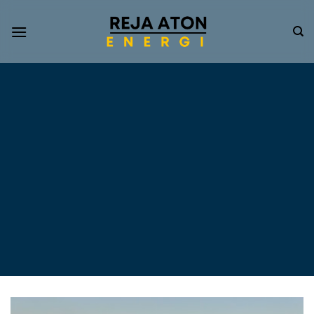
Informasi
Terkini
Energi
Terbarukan
Tentang Pompa Air
Tenaga Surya dan PLTS
Atap