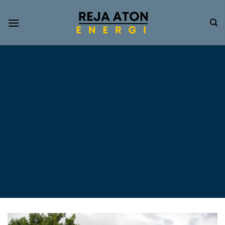
Informasi
Terkini
Energi
Terbarukan
Tentang Pompa Air
Tenaga Surya dan PLTS
Atap