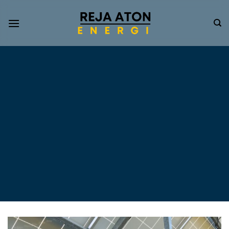
Informasi
Terkini
Energi
Terbarukan
Tentang Pompa Air
Tenaga Surya dan PLTS
Atap