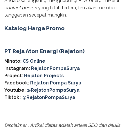
Anda bisa langsung menghubungi Pt Atonergi melalui
c
ontact person
yang telah tertera, tim akan memberi
tanggapan secepat mungkin.
Katalog Harga Promo
PT Reja Aton Energi (Rejaton)
Minato:
CS Online
Instagram:
RejatonPompaSurya
Project:
Rejaton Projects
Facebook:
Rejaton Pompa Surya
Youtube:
@RejatonPompaSurya
Tiktok
:
@RejatonPompaSurya
Disclaimer : Artikel diatas adalah artikel SEO dan ditulis