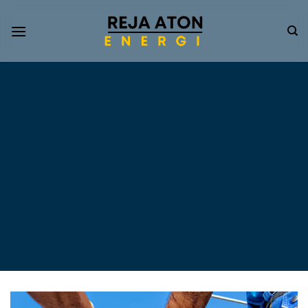
Informasi
Terkini
Energi
Terbarukan
Tentang Pompa Air
Tenaga Surya dan PLTS
Atap