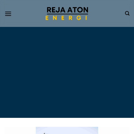
Informasi
Terkini
Energi
Terbarukan
Tentang Pompa Air
Tenaga Surya dan PLTS
Atap