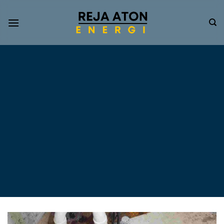
Informasi
Terkini
Energi
Terbarukan
Tentang Pompa Air
Tenaga Surya dan PLTS
Atap