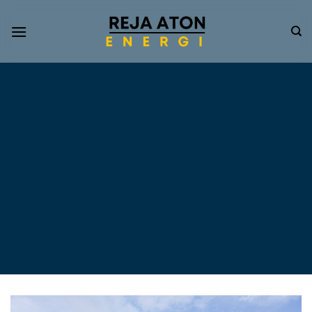
Informasi
Terkini
Energi
Terbarukan
Tentang Pompa Air
Tenaga Surya dan PLTS
Atap