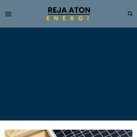
Informasi
Terkini
Energi
Terbarukan
Tentang Pompa Air
Tenaga Surya dan PLTS
Atap