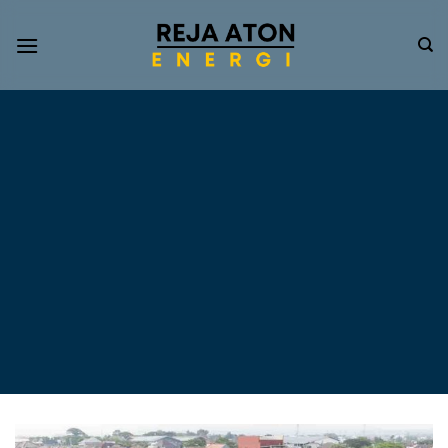
Informasi
Terkini
Energi
Terbarukan
Tentang Pompa Air
Tenaga Surya dan PLTS
Atap