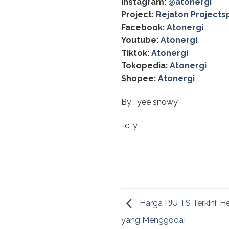
Instagram:
@‌atonergi
Project:
Rejaton Projects
Facebook:
Atonergi
Youtube:
Atonergi
Tiktok:
Atonergi
Tokopedia:
Atonergi
Shopee:
Atonergi
By : yee snowy
-c-y
Harga PJU TS Terkini: 
yang Menggoda!