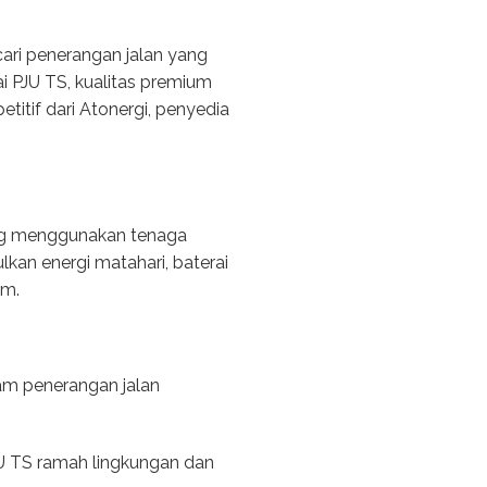
ari penerangan jalan yang
ai PJU TS, kualitas premium
tif dari Atonergi, penyedia
ang menggunakan tenaga
lkan energi matahari, baterai
um.
m penerangan jalan
U TS ramah lingkungan dan