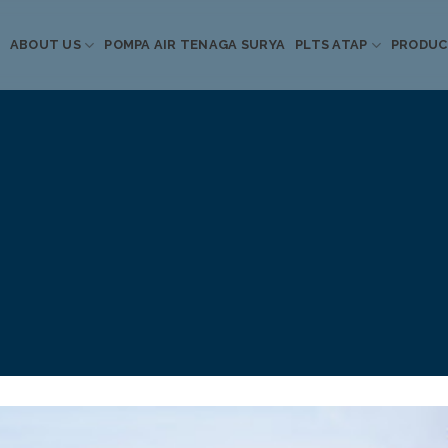
ABOUT US
POMPA AIR TENAGA SURYA
PLTS ATAP
PRODU
Informasi Terkini
Energi Terbarukan
 Pompa Air Tenaga S
PLTS Atap