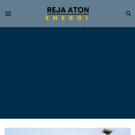
Informasi
Terkini
Energi
Terbarukan
Tentang Pompa Air
Tenaga Surya dan PLTS
Atap