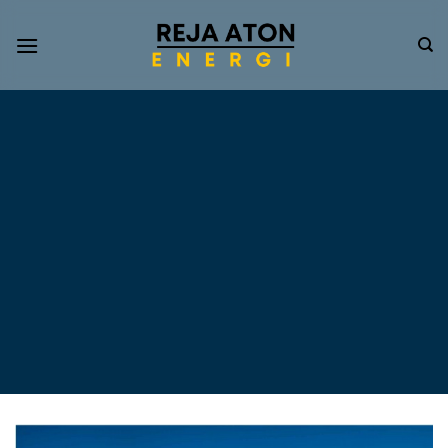
Informasi
Terkini
Energi
Terbarukan
Tentang Pompa Air
Tenaga Surya dan PLTS
Atap