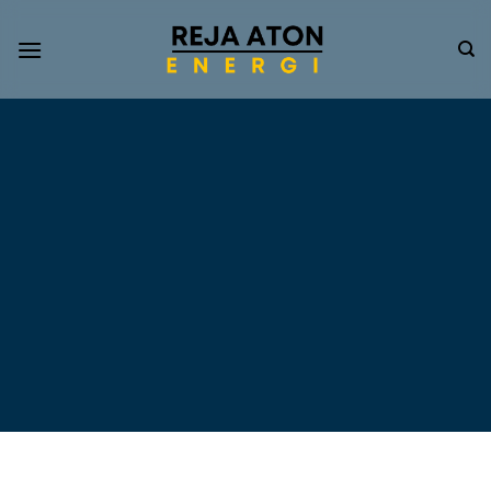
Informasi
Terkini
Energi
Terbarukan
Tentang Pompa Air
Tenaga Surya dan PLTS
Atap