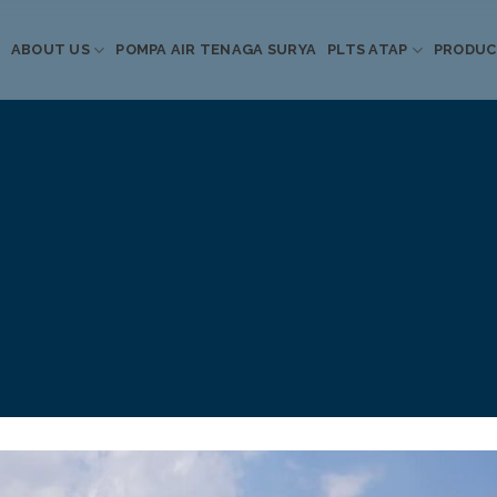
ABOUT US
POMPA AIR TENAGA SURYA
PLTS ATAP
PRODU
Informasi Terkini
Energi Terbarukan
 Pompa Air Tenaga S
PLTS Atap