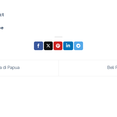
ct
be
a di Papua
Beli