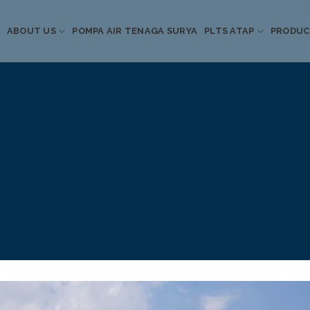
ABOUT US
POMPA AIR TENAGA SURYA
PLTS ATAP
PRODU
Informasi Terkini
Energi Terbarukan
 Pompa Air Tenaga S
PLTS Atap