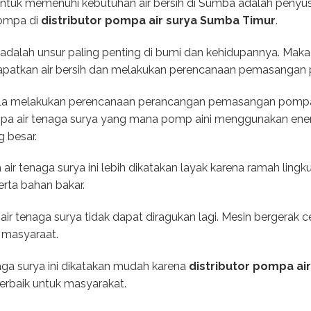
 untuk memenuhi kebutuhan air bersih di Sumba adalah pen
pompa di
distributor pompa air surya Sumba Timur
.
dalah unsur paling penting di bumi dan kehidupannya. Maka da
atkan air bersih dan melakukan perencanaan pemasangan p
bila melakukan perencanaan perancangan pemasangan pompa 
mpa air tenaga surya yang mana pomp aini menggunakan ener
g besar.
r tenaga surya ini lebih dikatakan layak karena ramah ling
rta bahan bakar.
air tenaga surya tidak dapat diragukan lagi. Mesin bergerak c
 masyaraat.
a surya ini dikatakan mudah karena
distributor pompa ai
erbaik untuk masyarakat.