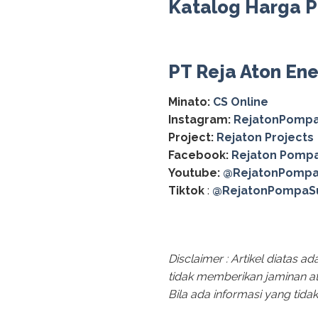
Katalog Harga 
PT Reja Aton Ene
Minato:
CS Online
Instagram:
RejatonPompa
Project:
Rejaton Projects
Facebook:
Rejaton Pompa
Youtube:
@RejatonPompa
Tiktok
:
@RejatonPompaS
Disclaimer : Artikel diatas 
tidak memberikan jaminan at
Bila ada informasi yang tid