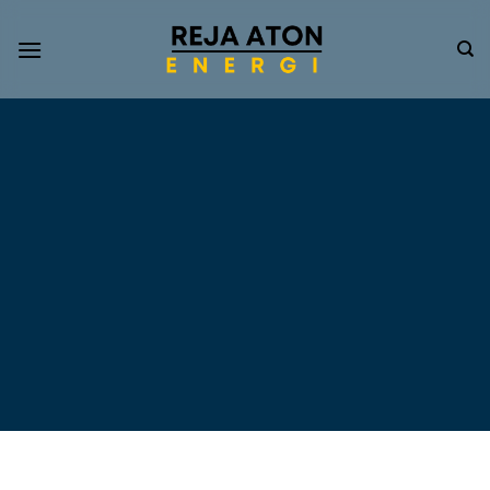
Informasi
Terkini
Energi
Terbarukan
Tentang Pompa Air
Tenaga Surya dan PLTS
Atap