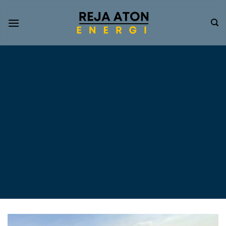
Informasi
Terkini
Energi
Terbarukan
Tentang Pompa Air
Tenaga Surya dan PLTS
Atap