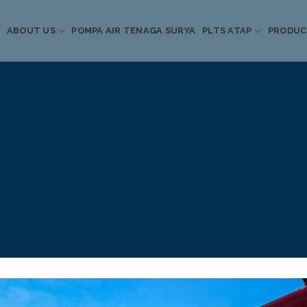
ABOUT US
POMPA AIR TENAGA SURYA
PLTS ATAP
PRODU
Informasi Terkini
Energi Terbarukan
 Pompa Air Tenaga S
PLTS Atap