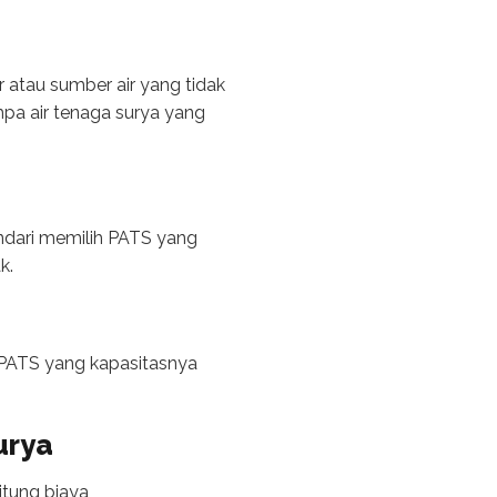
ur atau sumber air yang tidak
ompa air tenaga surya yang
indari memilih PATS yang
k.
h PATS yang kapasitasnya
urya
itung biaya