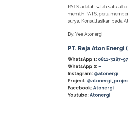
PATS adalah salah satu alte
memilih PATS, perlu mempe
surya. Konsultasikan pada A
By: Yee Atonergi
PT. Reja Aton Energi 
WhatsApp 1:
0811-3287-9
WhatsApp 2:
–
Instagram:
@atonergi
Project:
@atonergi_proje
Facebook:
Atonergi
Youtube:
Atonergi