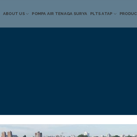
ABOUT US
POMPA AIR TENAGA SURYA
PLTS ATAP
PRODU
Informasi Terkini
Energi Terbarukan
 Pompa Air Tenaga S
PLTS Atap