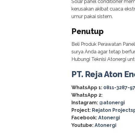
Solar panel conditioner mem
kerusakan akibat cuaca ekst
umur pakai sistem.
Penutup
Beli Produk Perawatan Panel
surya Anda agar tetap berfun
Hubungi Teknisi Atonergi un
PT. Reja Aton En
WhatsApp 1:
0811-3287-9
WhatsApp 2:
Instagram:
@‌atonergi
Project:
Rejaton Projects
Facebook:
Atonergi
Youtube:
Atonergi