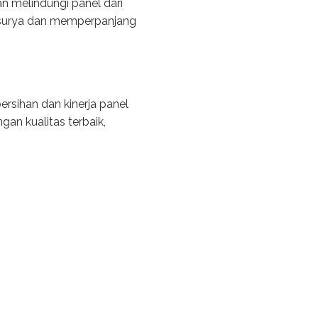
n melindungi panel dari
l surya dan memperpanjang
rsihan dan kinerja panel
an kualitas terbaik,