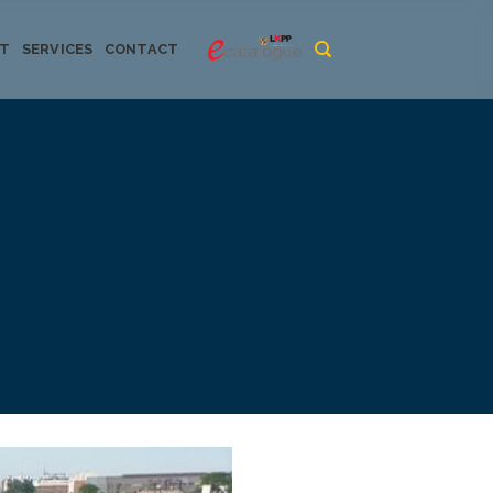
CT
SERVICES
CONTACT
urya dan