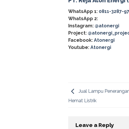
PT. Reja Aton Energi 
WhatsApp 1:
0811-3287-9
WhatsApp 2:
Instagram:
@atonergi
Project:
@atonergi_proje
Facebook:
Atonergi
Youtube:
Atonergi
Jual Lampu Penerangan
Hemat Listrik
Leave a Reply