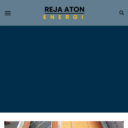
Informasi
Terkini
Energi
Terbarukan
Tentang Pompa Air
Tenaga Surya dan PLTS
Atap