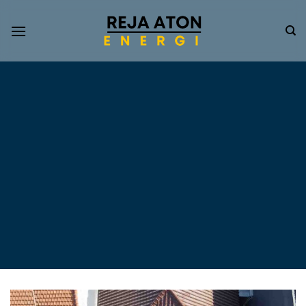
Informasi
Terkini
Energi
Terbarukan
Tentang Pompa Air
Tenaga Surya dan PLTS
Atap