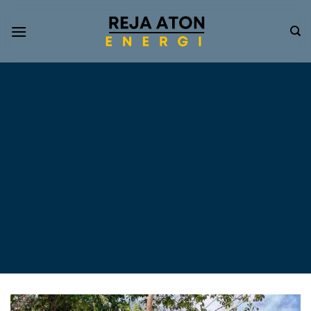
Informasi
Terkini
Energi
Terbarukan
Tentang Pompa Air
Tenaga Surya dan PLTS
Atap