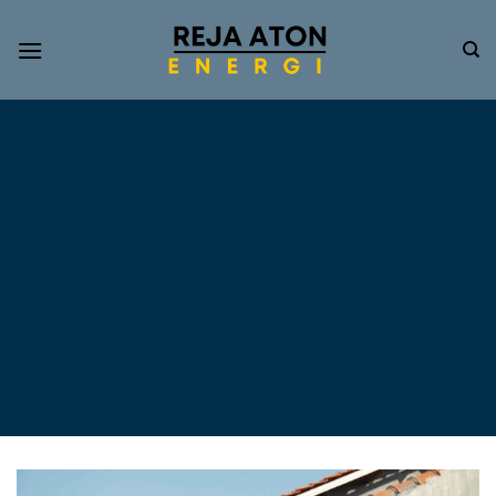
Informasi
Terkini
Energi
Terbarukan
Tentang Pompa Air
Tenaga Surya dan PLTS
Atap