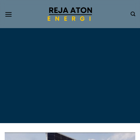
Informasi
Terkini
Energi
Terbarukan
Tentang Pompa Air
Tenaga Surya dan PLTS
Atap