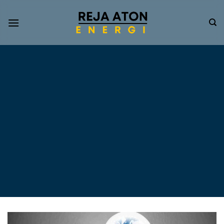
Informasi
Terkini
Energi
Terbarukan
Tentang Pompa Air
Tenaga Surya dan PLTS
Atap