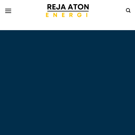
Informasi
Terkini
Energi
Terbarukan
Tentang Pompa Air
Tenaga Surya dan PLTS
Atap