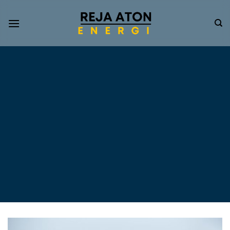
Informasi
Terkini
Energi
Terbarukan
Tentang Pompa Air
Tenaga Surya dan PLTS
Atap