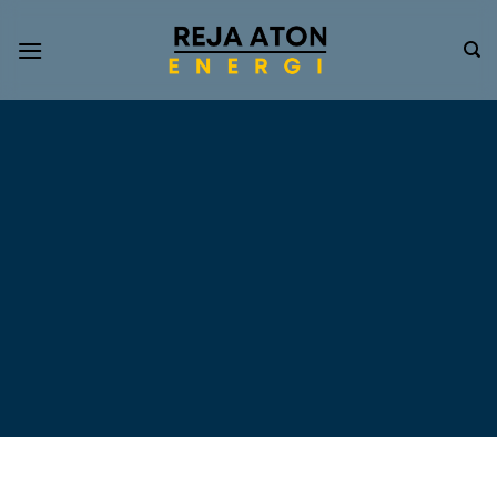
Informasi
Terkini
Energi
Terbarukan
Tentang Pompa Air
Tenaga Surya dan PLTS
Atap