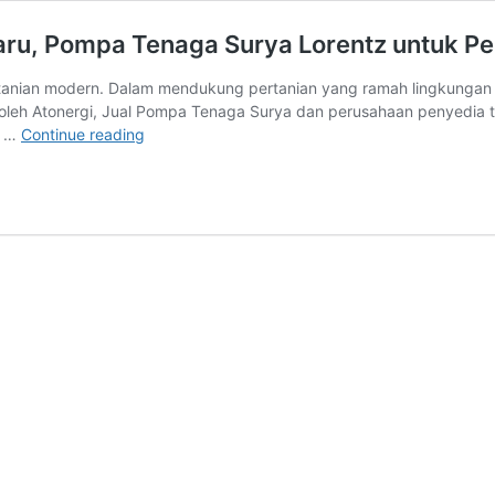
aru, Pompa Tenaga Surya Lorentz untuk Per
anian modern. Dalam mendukung pertanian yang ramah lingkungan dan 
eh Atonergi, Jual Pompa Tenaga Surya dan perusahaan penyedia ter
Jual
f …
Continue reading
Pompa
Tenaga
Surya:
Inovasi
Terbaru,
Pompa
Tenaga
Surya
Lorentz
untuk
Pertanian
Berkelanjutan!