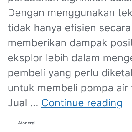
Dengan menggunakan teknol
tidak hanya efisien secara
memberikan dampak positi
eksplor lebih dalam men
pembeli yang perlu dike
untuk membeli pompa air t
Jual
Jual …
Continue reading
Pom
Air
Tena
Atonergi
Sury
Lore